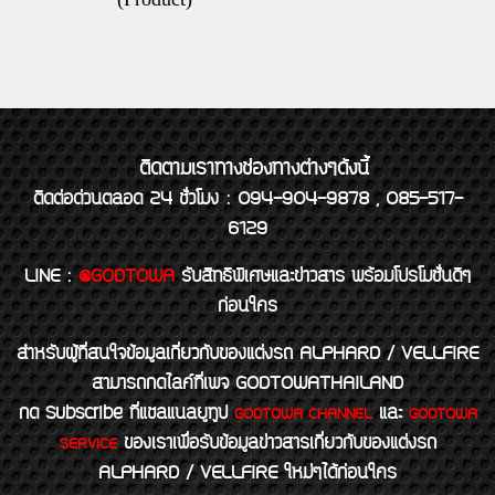
ติดตามเราทางช่องทางต่างๆดังนี้
ติดต่อด่วนตลอด 24 ชั่วโมง : 094-904-9878 , 085-517-
6129
LINE
:
@GODTOWA
รับสิทธิพิเศษและข่าวสาร พร้อมโปรโมชั่นดีๆ
ก่อนใคร
สำหรับผู้ที่สนใจข้อมูลเกี่ยวกับของแต่งรถ ALPHARD / VELLFIRE
สามารถกดไลค์ที่เพจ GODTOWATHAILAND
กด Subscribe ที่แชลแนลยูทูป
และ
GODTOWA CHANNEL
GODTOWA
ของเราเพื่อรับข้อมูลข่าวสารเกี่ยวกับของแต่งรถ
SERVICE
ALPHARD / VELLFIRE ใหม่ๆได้ก่อนใคร