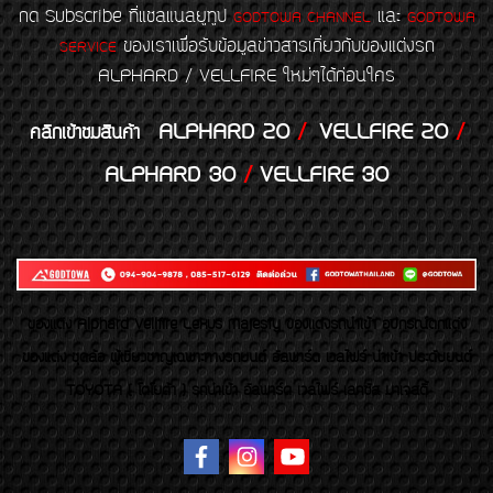
กด Subscribe ที่แชลแนลยูทูป
และ
GODTOWA CHANNEL
GODTOWA
ของเราเพื่อรับข้อมูลข่าวสารเกี่ยวกับของแต่งรถ
SERVICE
ALPHARD / VELLFIRE ใหม่ๆได้ก่อนใคร
ALPHARD 20
/
VELLFIRE 20
/
คลิกเข้าชมสินค้า
ALPHARD 30
/
VELLFIRE 30
ของเเต่ง Alphard Vellfire Lexus Majesty ของเเต่งรถนำเข้า อุปกรณ์ตกแต่ง
ของแต่ง ชุดล้อ ผู้เชี่ยวชาญเฉพาะทางรถยนต์ อัลพาร์ด เวลไฟร์ นำเข้า ประดับยนต์
TOYOTA ( โตโยต้า ) รถนำเข้า อัลพาร์ด เวลไฟร์ เลกซัส มาเจสตี้