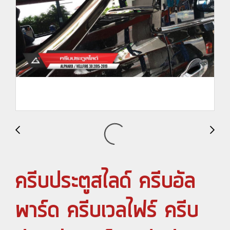
ครีบประตูสไลด์ ครีบอัล
พาร์ด ครีบเวลไฟร์ ครีบ