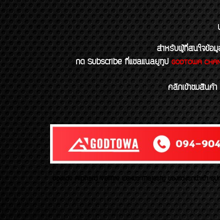
สำหรับผู้ที่สนใจข
กด Subscribe ที่แชลแนลยูทูป
GODTOWA CHA
คลิกเข้าชมสินค้า
ของเเต่ง Alphard Vellfire Lexus Majesty ของเเต่งรถนำเข้า อุปก