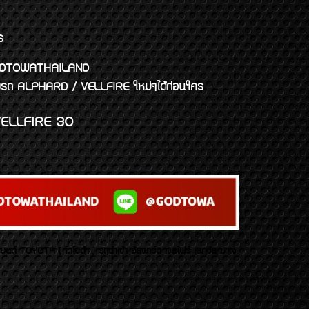
ร
พจ GODTOWATHAILAND
งแต่งรถ ALPHARD / VELLFIRE ใหม่ๆได้ก่อนใคร
ELLFIRE 30
บยนต์ TOYOTA ( โตโยต้า ) รถนำเข้า อัลพาร์ด เวลไฟร์ เลกซัส มาเจ