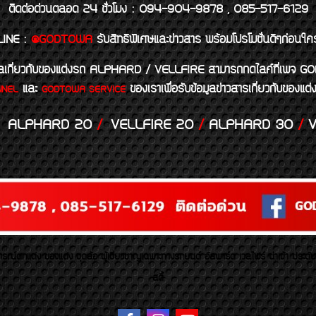
ติดต่อด่วนตลอด 24 ชั่วโมง : 094-904-9878 , 085-517-6129
LINE
:
@GODTOWA
รับสิทธิพิเศษและข่าวสาร พร้อมโปรโมชั่นดีๆก่อนใค
้อมูลเกี่ยวกับของแต่งรถ ALPHARD / VELLFIRE สามารถกดไลค์ที่เ
และ
ของเราเพื่อรับข้อมูลข่าวสารเกี่ยวกับขอ
NNEL
GODTOWA SERVICE
ALPHARD 20
/
VELLFIRE 20
/
ALPHARD 30
/
V
รณ์ตกแต่ง ของแต่ง ชุดล้อ ผู้เชี่ยวชาญเฉพาะทางรถยนต์ อัลพาร์ด เวลไฟร์ นำเข้า ประดั
สตี้