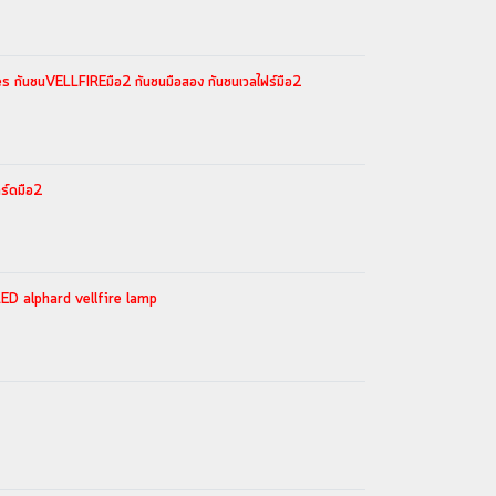
es กันชนVELLFIREมือ2 กันชนมือสอง กันชนเวลไฟร์มือ2
ร์ดมือ2
LED alphard vellfire lamp