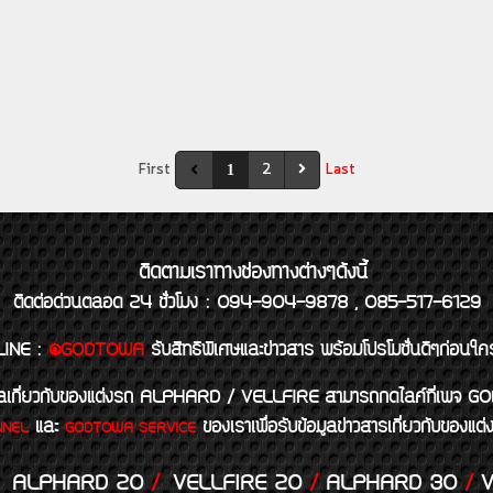
First
2
Last
1
ติดตามเราทางช่องทางต่างๆดังนี้
ติดต่อด่วนตลอด 24 ชั่วโมง : 094-904-9878 , 085-517-6129
LINE
:
@GODTOWA
รับสิทธิพิเศษและข่าวสาร พร้อมโปรโมชั่นดีๆก่อนใค
้อมูลเกี่ยวกับของแต่งรถ ALPHARD / VELLFIRE สามารถกดไลค์ที่เ
และ
ของเราเพื่อรับข้อมูลข่าวสารเกี่ยวกับขอ
NNEL
GODTOWA SERVICE
ALPHARD 20
/
VELLFIRE 20
/
ALPHARD 30
/
V