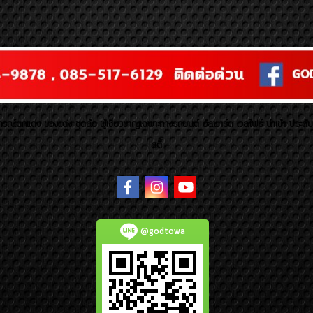
รณ์ตกแต่ง ของแต่ง ชุดล้อ ผู้เชี่ยวชาญเฉพาะทางรถยนต์ อัลพาร์ด เวลไฟร์ นำเข้า ประดั
สตี้
@godtowa