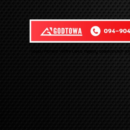
ของเเต่ง Alphard Vellfire Lexus Majesty ของเเต่งรถนำเข้า อุปก