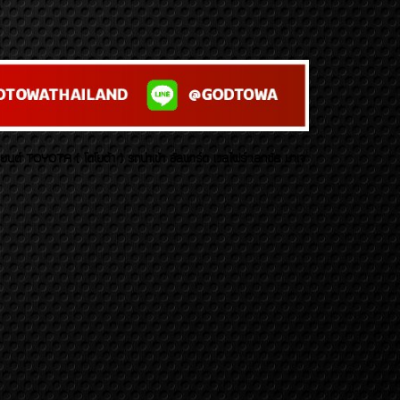
บยนต์ TOYOTA ( โตโยต้า ) รถนำเข้า อัลพาร์ด เวลไฟร์ เลกซัส มาเจ