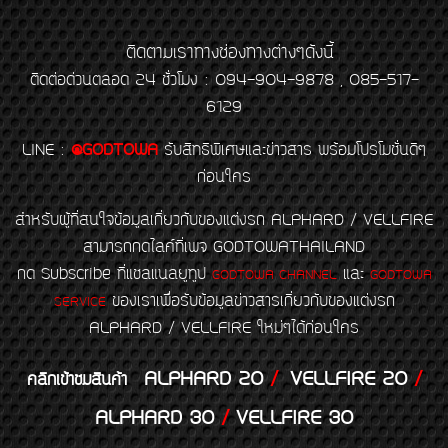
ติดตามเราทางช่องทางต่างๆดังนี้
ติดต่อด่วนตลอด 24 ชั่วโมง : 094-904-9878 , 085-517-
6129
LINE
:
@GODTOWA
รับสิทธิพิเศษและข่าวสาร พร้อมโปรโมชั่นดีๆ
ก่อนใคร
สำหรับผู้ที่สนใจข้อมูลเกี่ยวกับของแต่งรถ ALPHARD / VELLFIRE
สามารถกดไลค์ที่เพจ GODTOWATHAILAND
กด Subscribe ที่แชลแนลยูทูป
และ
GODTOWA CHANNEL
GODTOWA
ของเราเพื่อรับข้อมูลข่าวสารเกี่ยวกับของแต่งรถ
SERVICE
ALPHARD / VELLFIRE ใหม่ๆได้ก่อนใคร
ALPHARD 20
/
VELLFIRE 20
/
คลิกเข้าชมสินค้า
ALPHARD 30
/
VELLFIRE 30