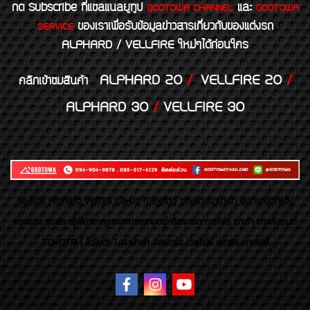
กด Subscribe ที่แชลแนลยูทูป
และ
GODTOWA CHANNEL
GODTOWA
ของเราเพื่อรับข้อมูลข่าวสารเกี่ยวกับของแต่งรถ
SERVICE
ALPHARD / VELLFIRE ใหม่ๆได้ก่อนใคร
ALPHARD 20
/
VELLFIRE 20
/
คลิกเข้าชมสินค้า
ALPHARD 30
/
VELLFIRE 30
ของเเต่ง Alphard Vellfire Lexus Majesty ของเเต่งรถนำเข้า อุปกรณ์ตกแต่ง
ของแต่ง ชุดล้อ ผู้เชี่ยวชาญเฉพาะทางรถยนต์ อัลพาร์ด เวลไฟร์ นำเข้า ประดับยนต์
TOYOTA ( โตโยต้า ) รถนำเข้า อัลพาร์ด เวลไฟร์ เลกซัส มาเจสตี้