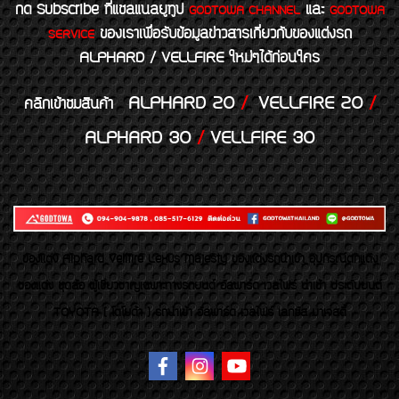
กด Subscribe ที่แชลแนลยูทูป
และ
GODTOWA CHANNEL
GODTOWA
ของเราเพื่อรับข้อมูลข่าวสารเกี่ยวกับของแต่งรถ
SERVICE
ALPHARD / VELLFIRE ใหม่ๆได้ก่อนใคร
ALPHARD 20
/
VELLFIRE 20
/
คลิกเข้าชมสินค้า
ALPHARD 30
/
VELLFIRE 30
ของเเต่ง Alphard Vellfire Lexus Majesty ของเเต่งรถนำเข้า อุปกรณ์ตกแต่ง
ของแต่ง ชุดล้อ ผู้เชี่ยวชาญเฉพาะทางรถยนต์ อัลพาร์ด เวลไฟร์ นำเข้า ประดับยนต์
TOYOTA ( โตโยต้า ) รถนำเข้า อัลพาร์ด เวลไฟร์ เลกซัส มาเจสตี้