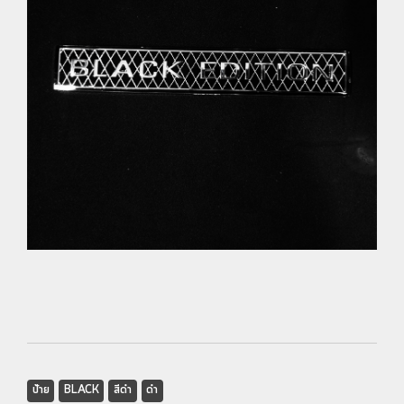
ป้าย
BLACK
สีดำ
ดำ