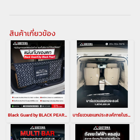
สินค้าเกี่ยวข้อง
Black Guard by BLACK PEARL แผงกั้นสัมภาระท้ายรถ กันของตก สวย เท่ เป็นระเบียบ สำหรับ Alphard Vellfie (HNG-00025)
บาร์แขวนอเนกประสงค์ภายในรถ สำหรับรถยนต์ Lexus LM