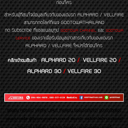
ก่อนใคร
สำหรับผู้ที่สนใจข้อมูลเกี่ยวกับของแต่งรถ ALPHARD / VELLFIRE
สามารถกดไลค์ที่เพจ GODTOWATHAILAND
กด Subscribe ที่แชลแนลยูทูป
และ
GODTOWA CHANNEL
GODTOWA
ของเราเพื่อรับข้อมูลข่าวสารเกี่ยวกับของแต่งรถ
SERVICE
ALPHARD / VELLFIRE ใหม่ๆได้ก่อนใคร
ALPHARD 20
/
VELLFIRE 20
/
คลิกเข้าชมสินค้า
ALPHARD 30
/
VELLFIRE 30
ของเเต่ง Alphard Vellfire Lexus Majesty ของเเต่งรถนำเข้า อุปกรณ์ตกแต่ง
ของแต่ง ชุดล้อ ผู้เชี่ยวชาญเฉพาะทางรถยนต์ อัลพาร์ด เวลไฟร์ นำเข้า ประดับยนต์
TOYOTA ( โตโยต้า ) รถนำเข้า อัลพาร์ด เวลไฟร์ เลกซัส มาเจสตี้