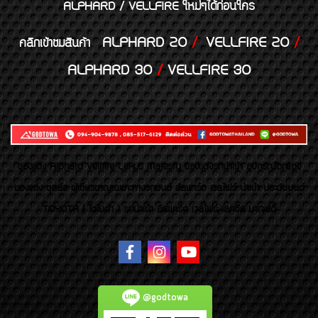
ALPHARD / VELLFIRE ใหม่ๆได้ก่อนใคร
ALPHARD 20
/
VELLFIRE 20
/
คลิกเข้าชมสินค้า
ALPHARD 30
/
VELLFIRE 30
ของเเต่ง Alphard Vellfire Lexus Majesty ของเเต่งรถนำเข้า อุปกรณ์ตกแต่ง
ของแต่ง ชุดล้อ ผู้เชี่ยวชาญเฉพาะทางรถยนต์ อัลพาร์ด เวลไฟร์ นำเข้า ประดับยนต์
TOYOTA ( โตโยต้า ) รถนำเข้า อัลพาร์ด เวลไฟร์ เลกซัส มาเจสตี้
@godtowa