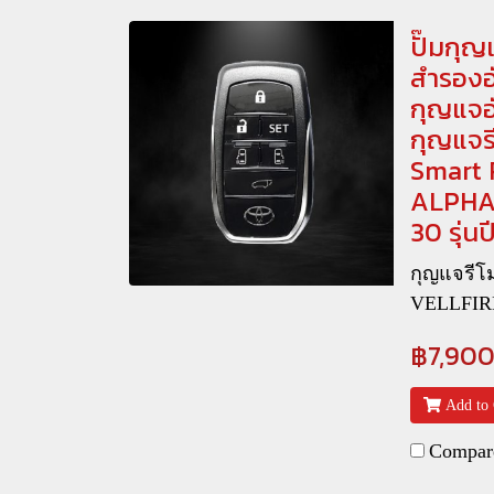
ปั๊มกุญ
สำรองอั
กุญแจอ
กุญแจร
Smart
ALPHA
30 รุ่น
กุญแจรี
VELLFIR
฿7,90
Add to 
Compar