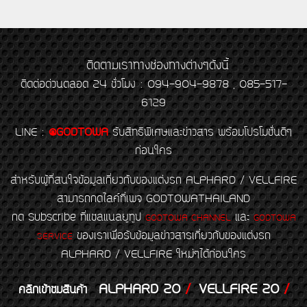
ติดตามเราทางช่องทางต่างๆดังนี้
ติดต่อด่วนตลอด 24 ชั่วโมง : 094-904-9878 , 085-517-
6129
LINE
:
@GODTOWA
รับสิทธิพิเศษและข่าวสาร พร้อมโปรโมชั่นดีๆ
ก่อนใคร
สำหรับผู้ที่สนใจข้อมูลเกี่ยวกับของแต่งรถ ALPHARD / VELLFIRE
สามารถกดไลค์ที่เพจ GODTOWATHAILAND
กด Subscribe ที่แชลแนลยูทูป
และ
GODTOWA CHANNEL
GODTOWA
ของเราเพื่อรับข้อมูลข่าวสารเกี่ยวกับของแต่งรถ
SERVICE
ALPHARD / VELLFIRE ใหม่ๆได้ก่อนใคร
ALPHARD 20
/
VELLFIRE 20
/
คลิกเข้าชมสินค้า