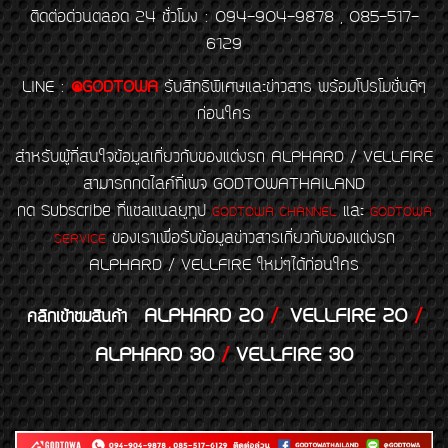
ติดต่อด่วนตลอด 24 ชั่วโมง : 094-904-9878 , 085-517-
6129
LINE
:
@GODTOWA
รับสิทธิพิเศษและข่าวสาร พร้อมโปรโมชั่นดีๆ
ก่อนใคร
สำหรับผู้ที่สนใจข้อมูลเกี่ยวกับของแต่งรถ ALPHARD / VELLFIRE
สามารถกดไลค์ที่เพจ GODTOWATHAILAND
กด Subscribe ที่แชลแนลยูทูป
และ
GODTOWA CHANNEL
GODTOWA
ของเราเพื่อรับข้อมูลข่าวสารเกี่ยวกับของแต่งรถ
SERVICE
ALPHARD / VELLFIRE ใหม่ๆได้ก่อนใคร
ALPHARD 20
/
VELLFIRE 20
/
คลิกเข้าชมสินค้า
ALPHARD 30
/
VELLFIRE 30