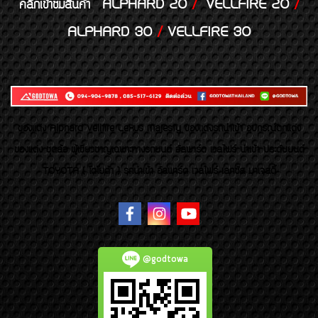
ALPHARD 20
/
VELLFIRE 20
/
คลิกเข้าชมสินค้า
ALPHARD 30
/
VELLFIRE 30
ของเเต่ง Alphard Vellfire Lexus Majesty ของเเต่งรถนำเข้า อุปกรณ์ตกแต่ง
ของแต่ง ชุดล้อ ผู้เชี่ยวชาญเฉพาะทางรถยนต์ อัลพาร์ด เวลไฟร์ นำเข้า ประดับยนต์
TOYOTA ( โตโยต้า ) รถนำเข้า อัลพาร์ด เวลไฟร์ เลกซัส มาเจสตี้
@godtowa