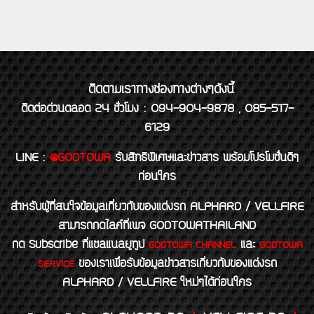
ติดตามเราทางช่องทางต่างๆดังนี้
ติดต่อด่วนตลอด 24 ชั่วโมง : 094-904-9878 , 085-517-
6129
LINE
:
@GODTOWA
รับสิทธิพิเศษและข่าวสาร พร้อมโปรโมชั่นดีๆ
ก่อนใคร
สำหรับผู้ที่สนใจข้อมูลเกี่ยวกับของแต่งรถ ALPHARD / VELLFIRE
สามารถกดไลค์ที่เพจ GODTOWATHAILAND
กด Subscribe ที่แชลแนลยูทูป
และ
GODTOWA CHANNEL
GODTOWA
ของเราเพื่อรับข้อมูลข่าวสารเกี่ยวกับของแต่งรถ
SERVICE
ALPHARD / VELLFIRE ใหม่ๆได้ก่อนใคร