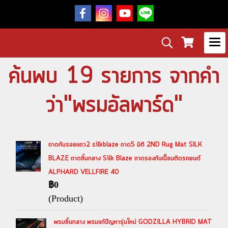
ค้นพบ 19 รายการ จากคำ
ว่า"พรมอัลพาร์ด"
ถาดกันรอยแถว2 silkblaze ถาด5 มิติ 2ND Rug Mat SILK
BLAZE ถาดชิ้นกลาง Silk Blaze ถาดรองกันเปื้อนติดรถยนต์
ALPHARD VELLFIRE 40
฿0
(Product)
พรมชิ้นกลาง พรมแก้ปัญหารุ่นใหม่ GODZILLA HYBRID MAT