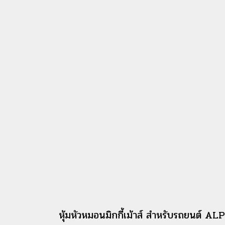
หุ้มหัวหมอนมิกกี้เม้าส์ สำหรับรถยนต์