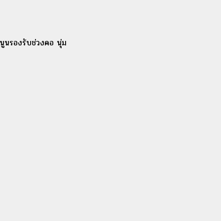
ูนรองรับช่วงคอ นุ่ม