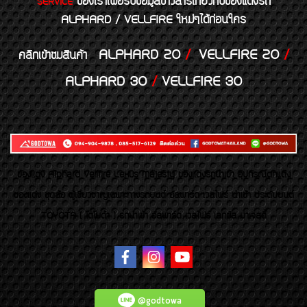
ของเราเพื่อรับข้อมูลข่าวสารเกี่ยวกับของแต่งรถ
SERVICE
ALPHARD / VELLFIRE ใหม่ๆได้ก่อนใคร
ALPHARD 20
/
VELLFIRE 20
/
คลิกเข้าชมสินค้า
ALPHARD 30
/
VELLFIRE 30
ของเเต่ง Alphard Vellfire Lexus Majesty ของเเต่งรถนำเข้า อุปกรณ์ตกแต่ง
ของแต่ง ชุดล้อ ผู้เชี่ยวชาญเฉพาะทางรถยนต์ อัลพาร์ด เวลไฟร์ นำเข้า ประดับยนต์
TOYOTA ( โตโยต้า ) รถนำเข้า อัลพาร์ด เวลไฟร์ เลกซัส มาเจสตี้
@godtowa