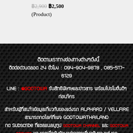
฿2,900
฿2,500
(Product)
ติดตามเราทางช่องทางต่างๆดังนี้
ติดต่อด่วนตลอด 24 ชั่วโมง : 094-904-9878 , 085-517-
6129
LINE
:
@GODTOWA
รับสิทธิพิเศษและข่าวสาร พร้อมโปรโมชั่นดีๆ
ก่อนใคร
สำหรับผู้ที่สนใจข้อมูลเกี่ยวกับของแต่งรถ ALPHARD / VELLFIRE
สามารถกดไลค์ที่เพจ GODTOWATHAILAND
กด Subscribe ที่แชลแนลยูทูป
และ
GODTOWA CHANNEL
GODTOWA