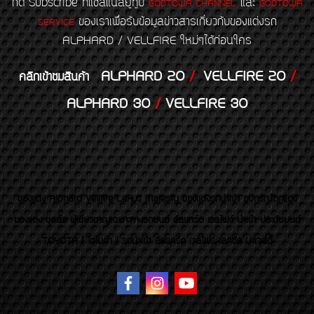
กด Subscribe ที่แชลแนลยูทูป
และ
GODTOWA CHANNEL
GODTOWA
ของเราเพื่อรับข้อมูลข่าวสารเกี่ยวกับของแต่งรถ
SERVICE
ALPHARD / VELLFIRE ใหม่ๆได้ก่อนใคร
ALPHARD 20
/
VELLFIRE 20
/
คลิกเข้าชมสินค้า
ALPHARD 30
/
VELLFIRE 30
ของเเต่ง Alphard Vellfire Lexus Majesty ของเเต่งรถนำเข้า อุปกรณ์ตกแต่ง
ของแต่ง ชุดล้อ ผู้เชี่ยวชาญเฉพาะทางรถยนต์ อัลพาร์ด เวลไฟร์ นำเข้า ประดับยนต์
TOYOTA ( โตโยต้า ) รถนำเข้า อัลพาร์ด เวลไฟร์ เลกซัส มาเจสตี้