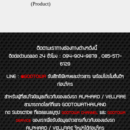
(Product)
ติดตามเราทางช่องทางต่างๆดังนี้
ติดต่อด่วนตลอด 24 ชั่วโมง : 094-904-9878 , 085-517-
6129
LINE
:
@GODTOWA
รับสิทธิพิเศษและข่าวสาร พร้อมโปรโมชั่นดีๆ
ก่อนใคร
สำหรับผู้ที่สนใจข้อมูลเกี่ยวกับของแต่งรถ ALPHARD / VELLFIRE
สามารถกดไลค์ที่เพจ GODTOWATHAILAND
กด Subscribe ที่แชลแนลยูทูป
และ
GODTOWA CHANNEL
GODTOWA
ของเราเพื่อรับข้อมูลข่าวสารเกี่ยวกับของแต่งรถ
SERVICE
ALPHARD / VELLFIRE ใหม่ๆได้ก่อนใคร