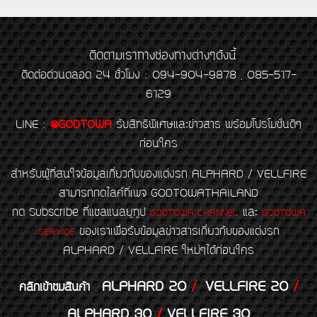
ติดตามเราทางช่องทางต่างๆดังนี้
ติดต่อด่วนตลอด 24 ชั่วโมง : 094-904-9878 , 085-517-
6129
LINE
:
@GODTOWA
รับสิทธิพิเศษและข่าวสาร พร้อมโปรโมชั่นดีๆ
ก่อนใคร
สำหรับผู้ที่สนใจข้อมูลเกี่ยวกับของแต่งรถ ALPHARD / VELLFIRE
สามารถกดไลค์ที่เพจ GODTOWATHAILAND
กด Subscribe ที่แชลแนลยูทูป
และ
GODTOWA CHANNEL
GODTOWA
ของเราเพื่อรับข้อมูลข่าวสารเกี่ยวกับของแต่งรถ
SERVICE
ALPHARD / VELLFIRE ใหม่ๆได้ก่อนใคร
ALPHARD 20
/
VELLFIRE 20
/
คลิกเข้าชมสินค้า
ALPHARD 30
/
VELLFIRE 30