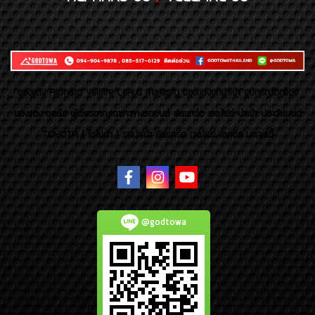
ของเเต่ง Alphard Vellfire Lexus Majesty ของเเต่งรถนำเข้า อุปกรณ์ตกแต่ง
ของแต่ง ชุดล้อ ผู้เชี่ยวชาญเฉพาะทางรถยนต์ อัลพาร์ด เวลไฟร์ นำเข้า ประดับยนต์
TOYOTA ( โตโยต้า ) รถนำเข้า อัลพาร์ด เวลไฟร์ เลกซัส มาเจสตี้
@godtowa