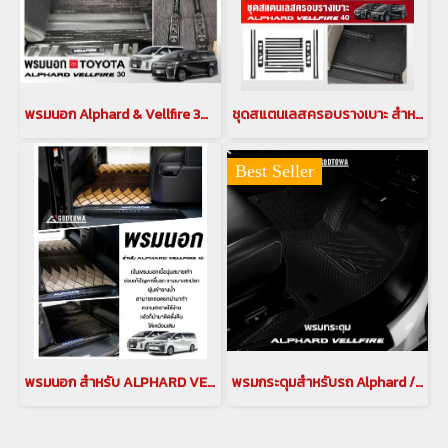
พรมนอก Alphard & Vellfire 30 พรมติดรถยนต์ พรมโตโยต้า พรม Toyota
ชุดสแตนเลสครอบรางเบาะ สำหรับ ALPHARD VELLFIRE 40 สแตนเลสครอบรางรถยนต์ อัลพาร์ด เวลไฟร์ ครอบรางสแตนเลส Alphard 40 ครอบรางสแตนเลส Vellfire 40 (COV-00389)
Best Seller
พรมนอก สำหรับ ALPHARD VELLFIRE 40 พรม alphard พรมVellfire พรมปูพื้นรถยนต์ พรมแก้ปัญหา อัลพาร์ด พรมแก้ปัญหาเวลไฟร์ alphard Floor Mat (CRP-00208 สีดำเทา) , (CRP-00209 สีดำข้าวหลามตัด)
พรมกระดุมสำหรับรถ Alphard / Vellfire 30 พรมแต่งรถยนต์อัลพาร์ด เวลไฟร์