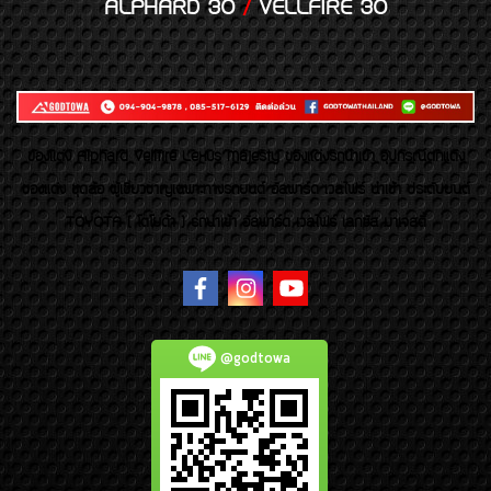
ALPHARD 30
/
VELLFIRE 30
ของเเต่ง Alphard Vellfire Lexus Majesty ของเเต่งรถนำเข้า อุปกรณ์ตกแต่ง
ของแต่ง ชุดล้อ ผู้เชี่ยวชาญเฉพาะทางรถยนต์ อัลพาร์ด เวลไฟร์ นำเข้า ประดับยนต์
TOYOTA ( โตโยต้า ) รถนำเข้า อัลพาร์ด เวลไฟร์ เลกซัส มาเจสตี้
@godtowa