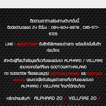
ติดตามเราทางช่องทางต่างๆดังนี้
ติดต่อด่วนตลอด 24 ชั่วโมง : 094-904-9878 , 085-517-
6129
LINE
:
@GODTOWA
รับสิทธิพิเศษและข่าวสาร พร้อมโปรโมชั่นดีๆ
ก่อนใคร
สำหรับผู้ที่สนใจข้อมูลเกี่ยวกับของแต่งรถ ALPHARD / VELLFIRE
สามารถกดไลค์ที่เพจ GODTOWATHAILAND
กด Subscribe ที่แชลแนลยูทูป
และ
GODTOWA CHANNEL
GODTOWA
ของเราเพื่อรับข้อมูลข่าวสารเกี่ยวกับของแต่งรถ
SERVICE
ALPHARD / VELLFIRE ใหม่ๆได้ก่อนใคร
ALPHARD 20
/
VELLFIRE 20
/
คลิกเข้าชมสินค้า