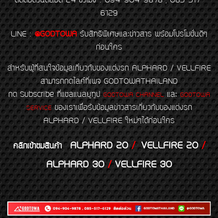
ติดต่อด่วนตลอด 24 ชั่วโมง : 094-904-9878 , 085-517-
6129
LINE
:
@GODTOWA
รับสิทธิพิเศษและข่าวสาร พร้อมโปรโมชั่นดีๆ
ก่อนใคร
สำหรับผู้ที่สนใจข้อมูลเกี่ยวกับของแต่งรถ ALPHARD / VELLFIRE
สามารถกดไลค์ที่เพจ GODTOWATHAILAND
กด Subscribe ที่แชลแนลยูทูป
และ
GODTOWA CHANNEL
GODTOWA
ของเราเพื่อรับข้อมูลข่าวสารเกี่ยวกับของแต่งรถ
SERVICE
ALPHARD / VELLFIRE ใหม่ๆได้ก่อนใคร
ALPHARD 20
/
VELLFIRE 20
/
คลิกเข้าชมสินค้า
ALPHARD 30
/
VELLFIRE 30