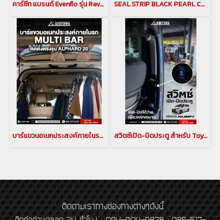
คาร์ซีท แบรนด์ Evenflo รุ่น Revolve360 Extend Rotational All-in-One Convertible Car Seat สำหรับ Alphard Vellfire
SEAL STRIP BLACK PEARL COMPLETE ยางกันเสียงขอบประตูสำหรับรถยนต์ ALPHARD / VELLFIRE 20 ยางกันเสียงขอบประตู สำหรับ ALPHARD / VELLFIRE 20 RUB-00110
บาร์แขวนอเนกประสงค์ภายในรถ (MULTI BAR) สำหรับรถยนต์ ALPHARD/VELLFIRE 20 รุ่นปี 2008-2014
สวิตซ์เปิด-ปิดประตู สำหรับ Toyota Majesty สวิตช์เปิด ปิด ตรงราวมือจับประตูสไลด์ โตโยต้า มาเจสตี้
ติดตามเราทางช่องทางต่างๆดังนี้