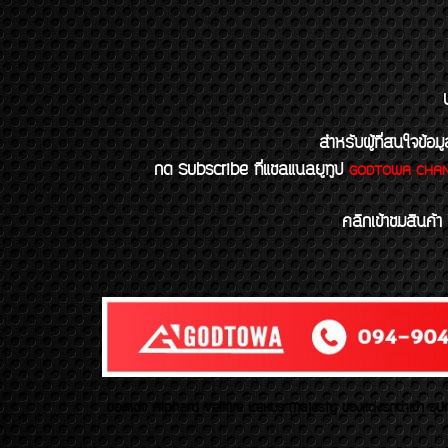
สำหรับผู้ที่สนใจข
กด Subscribe ที่แชลแนลยูทูป
GODTOWA CHA
คลิกเข้าชมสินค้า
ของเเต่ง Alphard Vellfire Lexus Majesty ของเเต่งรถนำเข้า อุปก