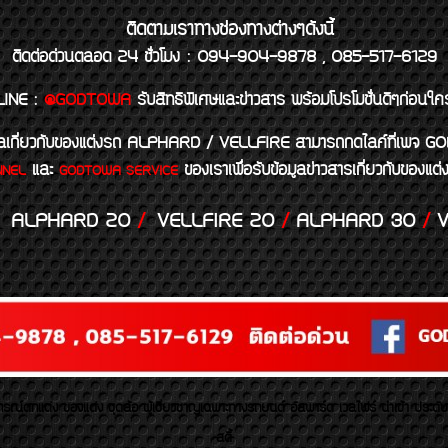
ติดตามเราทางช่องทางต่างๆดังนี้
ติดต่อด่วนตลอด 24 ชั่วโมง : 094-904-9878 , 085-517-6129
LINE
:
@GODTOWA
รับสิทธิพิเศษและข่าวสาร พร้อมโปรโมชั่นดีๆก่อนใค
้อมูลเกี่ยวกับของแต่งรถ ALPHARD / VELLFIRE สามารถกดไลค์ที่เ
และ
ของเราเพื่อรับข้อมูลข่าวสารเกี่ยวกับขอ
NNEL
GODTOWA SERVICE
ALPHARD 20
/
VELLFIRE 20
/
ALPHARD 30
/
V
รณ์ตกแต่ง ของแต่ง ชุดล้อ ผู้เชี่ยวชาญเฉพาะทางรถยนต์ อัลพาร์ด เวลไฟร์ นำเข้า ประดั
สตี้