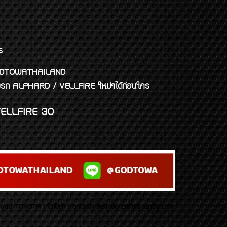
ร
พจ GODTOWATHAILAND
งแต่งรถ ALPHARD / VELLFIRE ใหม่ๆได้ก่อนใคร
ELLFIRE 30
บยนต์ TOYOTA ( โตโยต้า ) รถนำเข้า อัลพาร์ด เวลไฟร์ เลกซัส มาเจ