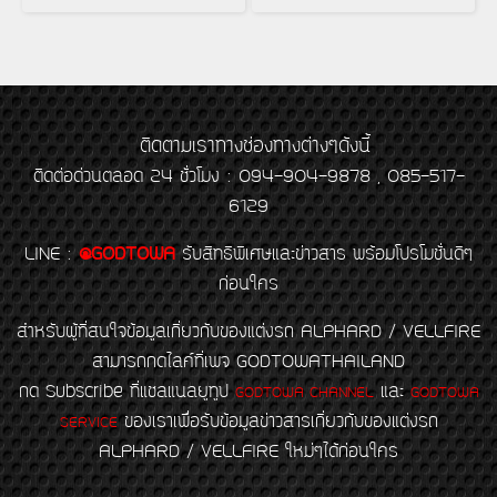
ติดตามเราทางช่องทางต่างๆดังนี้
ติดต่อด่วนตลอด 24 ชั่วโมง : 094-904-9878 , 085-517-
6129
LINE
:
@GODTOWA
รับสิทธิพิเศษและข่าวสาร พร้อมโปรโมชั่นดีๆ
ก่อนใคร
สำหรับผู้ที่สนใจข้อมูลเกี่ยวกับของแต่งรถ ALPHARD / VELLFIRE
สามารถกดไลค์ที่เพจ GODTOWATHAILAND
กด Subscribe ที่แชลแนลยูทูป
และ
GODTOWA CHANNEL
GODTOWA
ของเราเพื่อรับข้อมูลข่าวสารเกี่ยวกับของแต่งรถ
SERVICE
ALPHARD / VELLFIRE ใหม่ๆได้ก่อนใคร