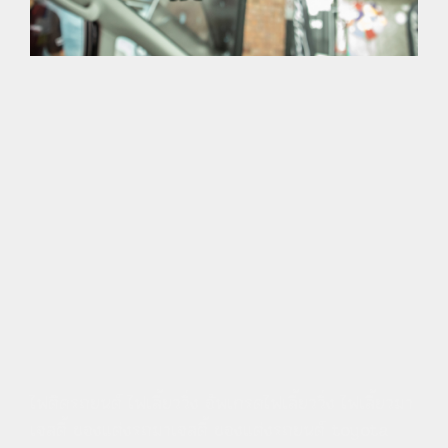
ไฟติดรถยนต์ ไฟเลี้ยววิ่ง อัพเกรดไฟเลี้ยววิ่ง ไฟเลี้ยวมา
เจสตี้ ของแต่งรถมาเจสตี้ ของแต่งรถยนต์ toyota