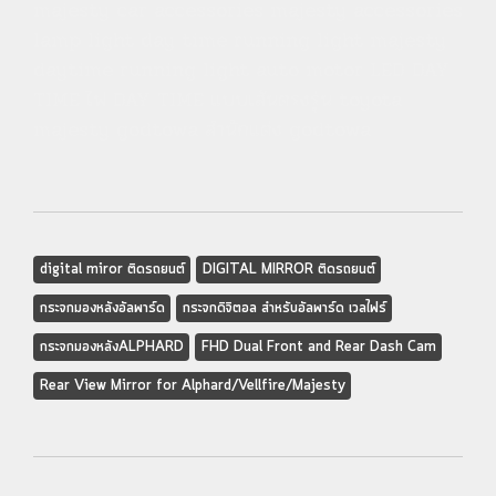
majesty car accessories majesty accessories
lamp light day time running light majesty
daytime running light auto motor LED DAY
TIME ไฟ DAY TIME แบบเส้นตรงรุ่น toyota
majesty godtowa สำนักแต่ง godtowa
digital miror ติดรถยนต์
DIGITAL MIRROR ติดรถยนต์
กระจกมองหลังอัลพาร์ด
กระจกดิจิตอล สำหรับอัลพาร์ด เวลไฟร์
กระจกมองหลังALPHARD
FHD Dual Front and Rear Dash Cam
Rear View Mirror for Alphard/Vellfire/Majesty