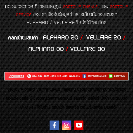
กด Subscribe ที่แชลแนลยูทูป
และ
GODTOWA CHANNEL
GODTOWA
ของเราเพื่อรับข้อมูลข่าวสารเกี่ยวกับของแต่งรถ
SERVICE
ALPHARD / VELLFIRE ใหม่ๆได้ก่อนใคร
ALPHARD 20
/
VELLFIRE 20
/
คลิกเข้าชมสินค้า
ALPHARD 30
/
VELLFIRE 30
ของเเต่ง Alphard Vellfire Lexus Majesty ของเเต่งรถนำเข้า อุปกรณ์ตกแต่ง
ของแต่ง ชุดล้อ ผู้เชี่ยวชาญเฉพาะทางรถยนต์ อัลพาร์ด เวลไฟร์ นำเข้า ประดับยนต์
TOYOTA ( โตโยต้า ) รถนำเข้า อัลพาร์ด เวลไฟร์ เลกซัส มาเจสตี้