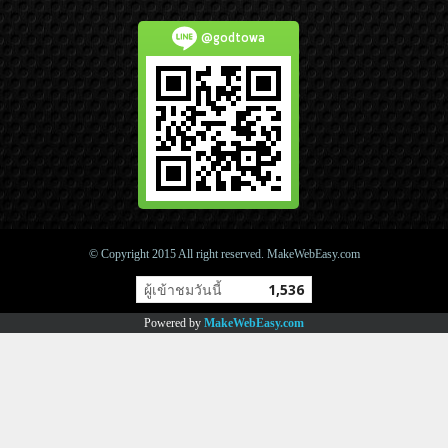
@godtowa
© Copyright 2015 All right reserved. MakeWebEasy.com
ผู้เข้าชมวันนี้
1,536
Powered by
MakeWebEasy.com