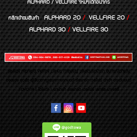
ALPHARD / VELLFIRE ใหม่ๆได้ก่อนใคร
ALPHARD 20
/
VELLFIRE 20
/
คลิกเข้าชมสินค้า
ALPHARD 30
/
VELLFIRE 30
ของเเต่ง Alphard Vellfire Lexus Majesty ของเเต่งรถนำเข้า อุปกรณ์ตกแต่ง
ของแต่ง ชุดล้อ ผู้เชี่ยวชาญเฉพาะทางรถยนต์ อัลพาร์ด เวลไฟร์ นำเข้า ประดับยนต์
TOYOTA ( โตโยต้า ) รถนำเข้า อัลพาร์ด เวลไฟร์ เลกซัส มาเจสตี้
@godtowa