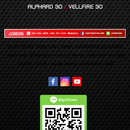
ALPHARD 30
/
VELLFIRE 30
ของเเต่ง Alphard Vellfire Lexus Majesty ของเเต่งรถนำเข้า อุปกรณ์ตกแต่ง
ของแต่ง ชุดล้อ ผู้เชี่ยวชาญเฉพาะทางรถยนต์ อัลพาร์ด เวลไฟร์ นำเข้า ประดับยนต์
TOYOTA ( โตโยต้า ) รถนำเข้า อัลพาร์ด เวลไฟร์ เลกซัส มาเจสตี้
@godtowa