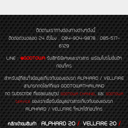
ติดตามเราทางช่องทางต่างๆดังนี้
ติดต่อด่วนตลอด 24 ชั่วโมง : 094-904-9878 , 085-517-
6129
LINE
:
@GODTOWA
รับสิทธิพิเศษและข่าวสาร พร้อมโปรโมชั่นดีๆ
ก่อนใคร
สำหรับผู้ที่สนใจข้อมูลเกี่ยวกับของแต่งรถ ALPHARD / VELLFIRE
สามารถกดไลค์ที่เพจ GODTOWATHAILAND
กด Subscribe ที่แชลแนลยูทูป
และ
GODTOWA CHANNEL
GODTOWA
ของเราเพื่อรับข้อมูลข่าวสารเกี่ยวกับของแต่งรถ
SERVICE
ALPHARD / VELLFIRE ใหม่ๆได้ก่อนใคร
ALPHARD 20
/
VELLFIRE 20
/
คลิกเข้าชมสินค้า