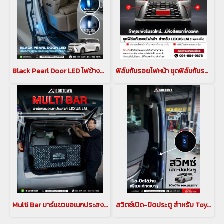
Black Pearl Door LED ไฟข้างประตู สำหรับ New Lexus LM รุ่นปี 2024
ฟิล์มกันรอยไฟหน้า ชุดฟิล์มกันรอยไฟหน้า GODZILLA Front Protective Film สำหรับ LEXUS LM 2023 ขึ้นไป
Multi Bar บาร์แขวนอเนกประสงค์ภายในรถ สำหรับรถยนต์ Lexus LM
สวิตซ์เปิด-ปิดประตู สำหรับ Toyota Majesty สวิตช์เปิด ปิด ตรงราวมือจับประตูสไลด์ โตโยต้า มาเจสตี้