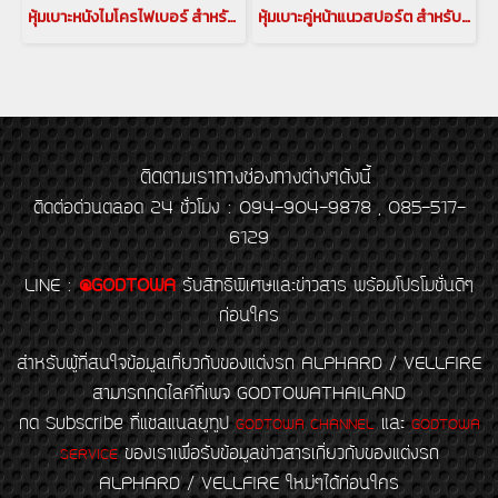
หุ้มเบาะหนังไมโครไฟเบอร์ สำหรับรถยนต์ ALPHARD / VELLFIRE 20 เกรด NAPPA เบาะหนังอัลพาร์ด เบาะหนังALPHARD เบาะVELLFIRE
หุ้มเบาะคู่หน้าแนวสปอร์ต สำหรับรถยนต์ ALPHARD / VELLFIRE คลุมเบาะ คลุมเบาะอัลพาร์ด คลุมเบาะเวลไฟร์ หุ้มเบาะอัลพาร์ด เวลไฟร์ ALPHARD VELLFIRE SEAT PROTECT ALPHARD ACCESSORY
ติดตามเราทางช่องทางต่างๆดังนี้
ติดต่อด่วนตลอด 24 ชั่วโมง : 094-904-9878 , 085-517-
6129
LINE
:
@GODTOWA
รับสิทธิพิเศษและข่าวสาร พร้อมโปรโมชั่นดีๆ
ก่อนใคร
สำหรับผู้ที่สนใจข้อมูลเกี่ยวกับของแต่งรถ ALPHARD / VELLFIRE
สามารถกดไลค์ที่เพจ GODTOWATHAILAND
กด Subscribe ที่แชลแนลยูทูป
และ
GODTOWA CHANNEL
GODTOWA
ของเราเพื่อรับข้อมูลข่าวสารเกี่ยวกับของแต่งรถ
SERVICE
ALPHARD / VELLFIRE ใหม่ๆได้ก่อนใคร