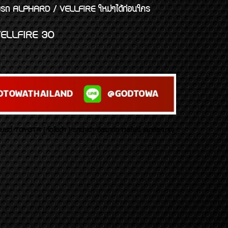
งแต่งรถ ALPHARD / VELLFIRE ใหม่ๆได้ก่อนใคร
ELLFIRE 30
บยนต์ TOYOTA ( โตโยต้า ) รถนำเข้า อัลพาร์ด เวลไฟร์ เลกซัส มาเจ