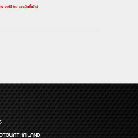
llfire เบาะมิคกี้เม้าส์
ร
พจ GODTOWATHAILAND