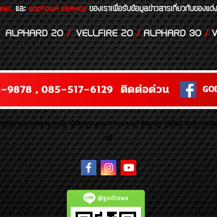
และ
ของเราเพื่อรับข้อมูลข่าวสารเกี่ยวกับขอ
NNEL
GODTOWA SERVICE
ALPHARD 20
/
VELLFIRE 20
/
ALPHARD 30
/
V
รณ์ตกแต่ง ของแต่ง ชุดล้อ ผู้เชี่ยวชาญเฉพาะทางรถยนต์ อัลพาร์ด เวลไฟร์ นำเข้า ประดั
สตี้
@godtowa