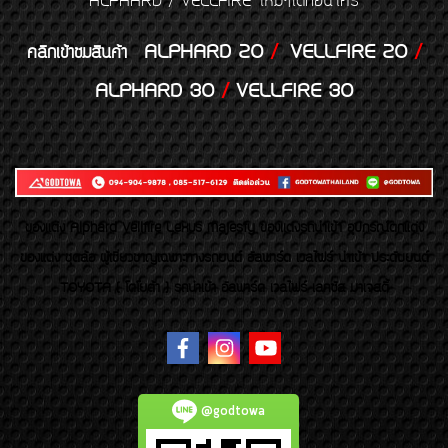
ALPHARD / VELLFIRE ใหม่ๆได้ก่อนใคร
ALPHARD 20
/
VELLFIRE 20
/
คลิกเข้าชมสินค้า
ALPHARD 30
/
VELLFIRE 30
ของเเต่ง Alphard Vellfire Lexus Majesty ของเเต่งรถนำเข้า อุปกรณ์ตกแต่ง
ของแต่ง ชุดล้อ ผู้เชี่ยวชาญเฉพาะทางรถยนต์ อัลพาร์ด เวลไฟร์ นำเข้า ประดับยนต์
TOYOTA ( โตโยต้า ) รถนำเข้า อัลพาร์ด เวลไฟร์ เลกซัส มาเจสตี้
@godtowa