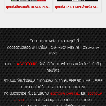
ชุดแต่งลิ้นรอบคัน BLACK PEARL Splitter สำหรับ Alphard 30 รุ่นปี 2015 - 2023 ชุดแต่งลิ้นรอบคันalphard 30 ชุดแต่งแบล็คเพิร์ล ชุดแต่งอัลพาร์ด 2015
ชุดแต่ง SKIRT MINI สำหรับ ALPHARD ปี 2018-2022 ALPHARD BODY KITS ชุดแต่งสเกิร์ตมินิ ของแต่งอัลพาร์ด
ติดตามเราทางช่องทางต่างๆดังนี้
ติดต่อด่วนตลอด 24 ชั่วโมง : 094-904-9878 , 085-517-
6129
LINE
:
@GODTOWA
รับสิทธิพิเศษและข่าวสาร พร้อมโปรโมชั่นดีๆ
ก่อนใคร
สำหรับผู้ที่สนใจข้อมูลเกี่ยวกับของแต่งรถ ALPHARD / VELLFIRE
สามารถกดไลค์ที่เพจ GODTOWATHAILAND
กด Subscribe ที่แชลแนลยูทูป
และ
GODTOWA CHANNEL
GODTOWA
ของเราเพื่อรับข้อมูลข่าวสารเกี่ยวกับของแต่งรถ
SERVICE