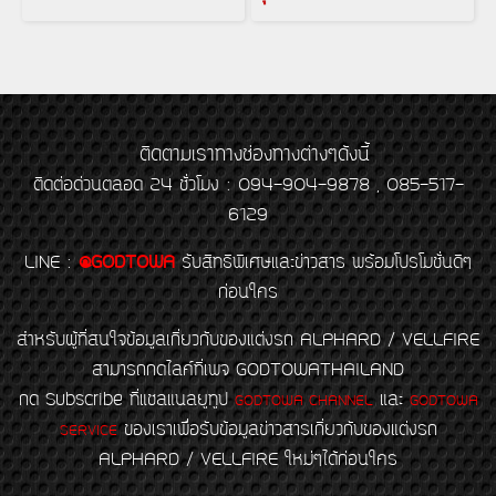
ติดตามเราทางช่องทางต่างๆดังนี้
ติดต่อด่วนตลอด 24 ชั่วโมง : 094-904-9878 , 085-517-
6129
LINE
:
@GODTOWA
รับสิทธิพิเศษและข่าวสาร พร้อมโปรโมชั่นดีๆ
ก่อนใคร
สำหรับผู้ที่สนใจข้อมูลเกี่ยวกับของแต่งรถ ALPHARD / VELLFIRE
สามารถกดไลค์ที่เพจ GODTOWATHAILAND
กด Subscribe ที่แชลแนลยูทูป
และ
GODTOWA CHANNEL
GODTOWA
ของเราเพื่อรับข้อมูลข่าวสารเกี่ยวกับของแต่งรถ
SERVICE
ALPHARD / VELLFIRE ใหม่ๆได้ก่อนใคร