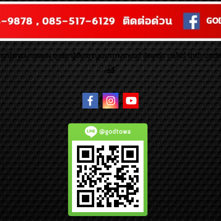
รณ์ตกแต่ง ของแต่ง ชุดล้อ ผู้เชี่ยวชาญเฉพาะทางรถยนต์ อัลพาร์ด เวลไฟร์ นำเข้า ประดั
สตี้
@godtowa