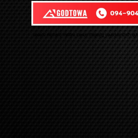
ของเเต่ง Alphard Vellfire Lexus Majesty ของเเต่งรถนำเข้า อุปก