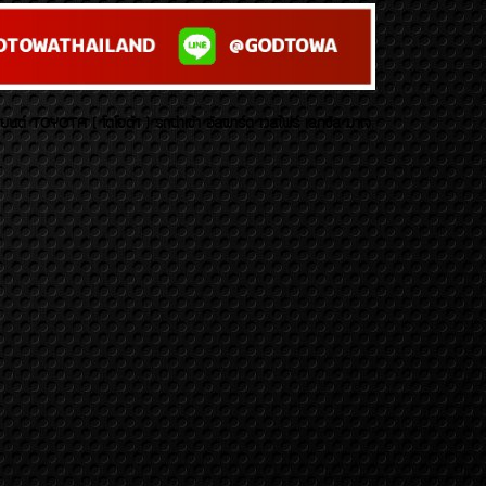
บยนต์ TOYOTA ( โตโยต้า ) รถนำเข้า อัลพาร์ด เวลไฟร์ เลกซัส มาเจ