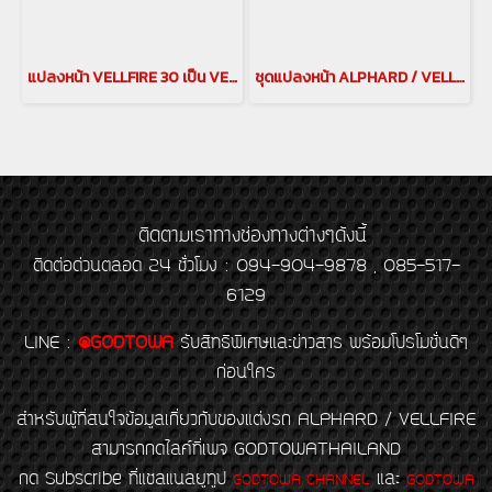
แปลงหน้า VELLFIRE 30 เป็น VELLFIRE 40 vellfire 2015-2023 แปลงโฉมเป็น All-New Vellfire
ชุดแปลงหน้า ALPHARD / VELLFIRE 30 เป็น LEXUS LM
ติดตามเราทางช่องทางต่างๆดังนี้
ติดต่อด่วนตลอด 24 ชั่วโมง : 094-904-9878 , 085-517-
6129
LINE
:
@GODTOWA
รับสิทธิพิเศษและข่าวสาร พร้อมโปรโมชั่นดีๆ
ก่อนใคร
สำหรับผู้ที่สนใจข้อมูลเกี่ยวกับของแต่งรถ ALPHARD / VELLFIRE
สามารถกดไลค์ที่เพจ GODTOWATHAILAND
กด Subscribe ที่แชลแนลยูทูป
และ
GODTOWA CHANNEL
GODTOWA