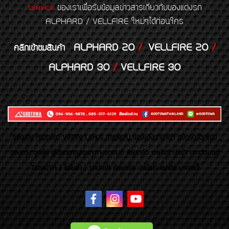
ของเราเพื่อรับข้อมูลข่าวสารเกี่ยวกับของแต่งรถ
SERVICE
ALPHARD / VELLFIRE ใหม่ๆได้ก่อนใคร
ALPHARD 20
/
VELLFIRE 20
/
คลิกเข้าชมสินค้า
ALPHARD 30
/
VELLFIRE 30
ของเเต่ง Alphard Vellfire Lexus Majesty ของเเต่งรถนำเข้า อุปกรณ์ตกแต่ง
ของแต่ง ชุดล้อ ผู้เชี่ยวชาญเฉพาะทางรถยนต์ อัลพาร์ด เวลไฟร์ นำเข้า ประดับยนต์
TOYOTA ( โตโยต้า ) รถนำเข้า อัลพาร์ด เวลไฟร์ เลกซัส มาเจสตี้