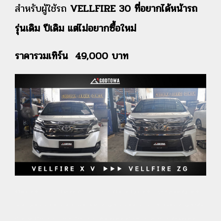
สำหรับผู้ใช้รถ
VELLFIRE 30 ที่อยากได้หน้ารถ
รุ่นเดิม ปีเดิม แต่ไม่อยากซื้อใหม่
ราคารวมเทิร์น 49,000 บาท
#ร้านแต่งรถ #Car shop #ร้านซ่อมรถ #Car repair shop #ร้านทำรถ #อู่แต่งรถ #Garage #อู่ซ่อมรถ #อู่ทำรถ #ของ
แต่งรถญี่ปุ่น #Japanese car accessories #อะไหล่รถญี่ปุ่น #Japanese car parts #อุปกรณ์แต่งรถญี่ปุ่น #สินค้านำ
เข้าจากญี่ปุ่น #Products imported from Japan. #แต่งรถประเวศ #Prawet car decoration #ซ่อมรถประเวศ