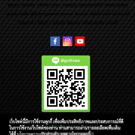
ของเเต่ง Alphard Vellfire Lexus Majesty ของเเต่งรถนำเข้า อุปกรณ์ตกแต่ง
ของแต่ง ชุดล้อ ผู้เชี่ยวชาญเฉพาะทางรถยนต์ อัลพาร์ด เวลไฟร์ นำเข้า ประดับยนต์
TOYOTA ( โตโยต้า ) รถนำเข้า อัลพาร์ด เวลไฟร์ เลกซัส มาเจสตี้
@godtowa
เว็บไซต์นี้มีการใช้งานคุกกี้ เพื่อเพิ่มประสิทธิภาพและประสบการณ์ที่ดี
© Copyright 2015 All right reserved. MakeWebEasy.com
ในการใช้งานเว็บไซต์ของท่าน ท่านสามารถอ่านรายละเอียดเพิ่มเติม
ได้ที่
นโยบายความเป็นส่วนตัว
และ
นโยบายคุกกี้