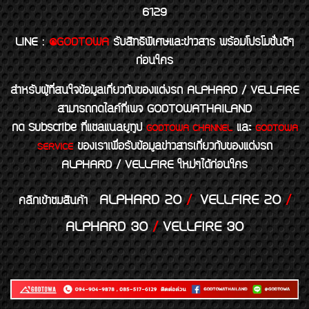
6129
LINE
:
@GODTOWA
รับสิทธิพิเศษและข่าวสาร พร้อมโปรโมชั่นดีๆ
ก่อนใคร
สำหรับผู้ที่สนใจข้อมูลเกี่ยวกับของแต่งรถ ALPHARD / VELLFIRE
สามารถกดไลค์ที่เพจ GODTOWATHAILAND
กด Subscribe ที่แชลแนลยูทูป
และ
GODTOWA CHANNEL
GODTOWA
ของเราเพื่อรับข้อมูลข่าวสารเกี่ยวกับของแต่งรถ
SERVICE
ALPHARD / VELLFIRE ใหม่ๆได้ก่อนใคร
ALPHARD 20
/
VELLFIRE 20
/
คลิกเข้าชมสินค้า
ALPHARD 30
/
VELLFIRE 30