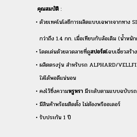
คุณสมบัติ
:
• ด้วยเทคโนโลยีการผลิตแบบเฉพาะจากทาง SIL
กว่าถึง 1.4 กก. เมื่อเทียบกับล้อเดิม (น้ำหนักต
• โดดเด่นด้วยลวดลายที่ดู
สปอร์ต
โฉบเฉี่ยวสร้า
• ผลิตตรงรุ่น สำหรับรถ ALPHARD/VELL
ใส่ได้พอดีแน่นอน
• คงไว้ซึ่งความ
หรูหรา
มีระดับตามแบบฉบับร
• มีสินค้าพร้อมติดตั้ง ไม่ต้องพรีออเดอร์
• รับประกัน 1 ปี