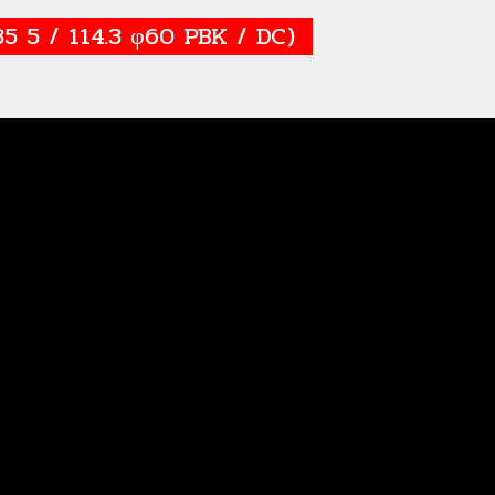
35 5 / 114.3 φ60 PBK / DC)