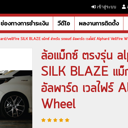
เข้าสู่ระบบ
ช่องทางการชำระเงิน
วีดีโอ
ผลงานการติดตั้ง
lphard/vellfire SILK BLAZE แม็กซ์ สำหรับ รถยนต์ อัลพาร์ด เวลไฟร์ Alphard Vellfire 
ล้อแม็กซ์ ตรงรุ่น 
SILK BLAZE แม็กซ
อัลพาร์ด เวลไฟร์ 
Wheel