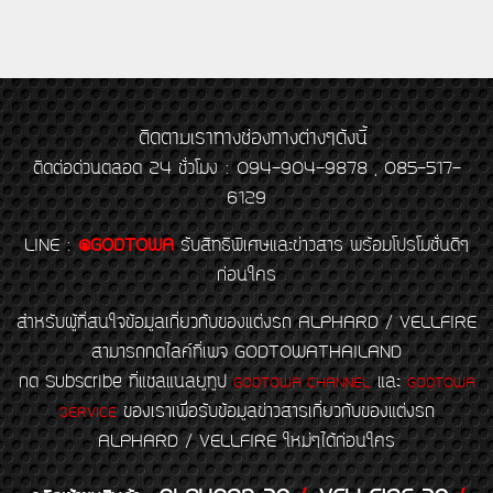
ติดตามเราทางช่องทางต่างๆดังนี้
ติดต่อด่วนตลอด 24 ชั่วโมง : 094-904-9878 , 085-517-
6129
LINE
:
@GODTOWA
รับสิทธิพิเศษและข่าวสาร พร้อมโปรโมชั่นดีๆ
ก่อนใคร
สำหรับผู้ที่สนใจข้อมูลเกี่ยวกับของแต่งรถ ALPHARD / VELLFIRE
สามารถกดไลค์ที่เพจ GODTOWATHAILAND
กด Subscribe ที่แชลแนลยูทูป
และ
GODTOWA CHANNEL
GODTOWA
ของเราเพื่อรับข้อมูลข่าวสารเกี่ยวกับของแต่งรถ
SERVICE
ALPHARD / VELLFIRE ใหม่ๆได้ก่อนใคร