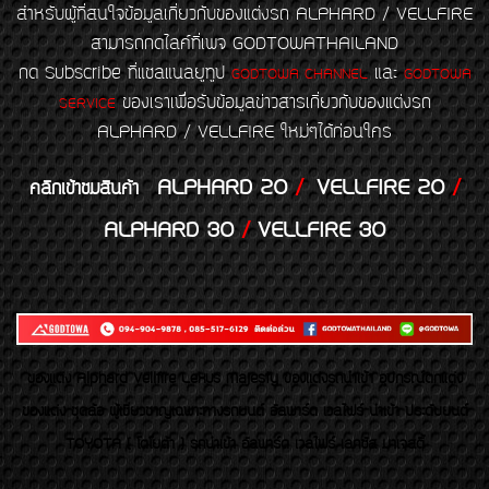
สำหรับผู้ที่สนใจข้อมูลเกี่ยวกับของแต่งรถ ALPHARD / VELLFIRE
สามารถกดไลค์ที่เพจ GODTOWATHAILAND
กด Subscribe ที่แชลแนลยูทูป
และ
GODTOWA CHANNEL
GODTOWA
ของเราเพื่อรับข้อมูลข่าวสารเกี่ยวกับของแต่งรถ
SERVICE
ALPHARD / VELLFIRE ใหม่ๆได้ก่อนใคร
ALPHARD 20
/
VELLFIRE 20
/
คลิกเข้าชมสินค้า
ALPHARD 30
/
VELLFIRE 30
ของเเต่ง Alphard Vellfire Lexus Majesty ของเเต่งรถนำเข้า อุปกรณ์ตกแต่ง
ของแต่ง ชุดล้อ ผู้เชี่ยวชาญเฉพาะทางรถยนต์ อัลพาร์ด เวลไฟร์ นำเข้า ประดับยนต์
TOYOTA ( โตโยต้า ) รถนำเข้า อัลพาร์ด เวลไฟร์ เลกซัส มาเจสตี้