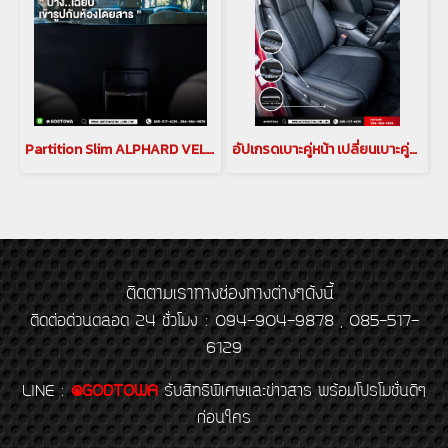
Partition Slim ALPHARD VELLFIRE 30 ฉากกั้นห้องโดยสาร อัลพาร์ด เวลไฟร์ 30
อัปเกรดเบาะคู่หน้า เปลี่ยนเบาะคู่หน้า ให้เป็นเบาะไฟฟ้า แบบตัวท็อป สำหรับรถ alphard vellfire 30 รุ่นปี 2015-2023
ติดตามเราทางช่องทางต่างๆดังนี้
ติดต่อด่วนตลอด 24 ชั่วโมง : 094-904-9878 , 085-517-
6129
LINE
:
@GODTOWA
รับสิทธิพิเศษและข่าวสาร พร้อมโปรโมชั่นดีๆ
ก่อนใคร