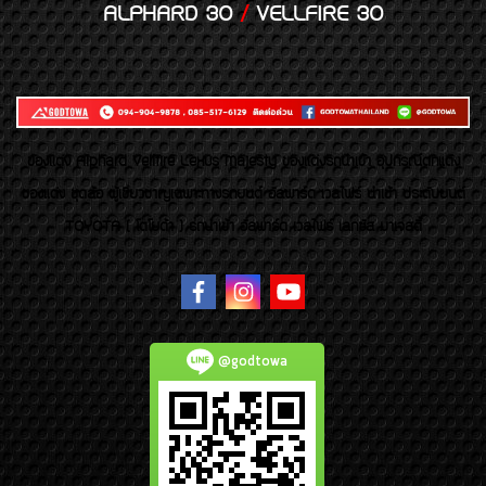
ALPHARD 30
/
VELLFIRE 30
ของเเต่ง Alphard Vellfire Lexus Majesty ของเเต่งรถนำเข้า อุปกรณ์ตกแต่ง
ของแต่ง ชุดล้อ ผู้เชี่ยวชาญเฉพาะทางรถยนต์ อัลพาร์ด เวลไฟร์ นำเข้า ประดับยนต์
TOYOTA ( โตโยต้า ) รถนำเข้า อัลพาร์ด เวลไฟร์ เลกซัส มาเจสตี้
@godtowa