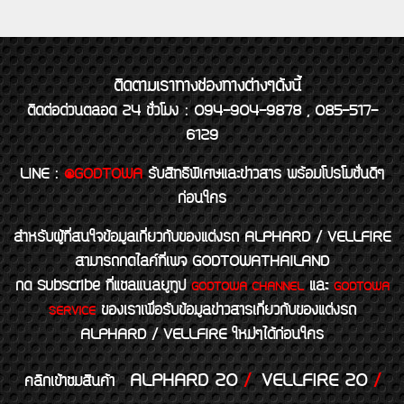
ติดตามเราทางช่องทางต่างๆดังนี้
ติดต่อด่วนตลอด 24 ชั่วโมง : 094-904-9878 , 085-517-
6129
LINE
:
@GODTOWA
รับสิทธิพิเศษและข่าวสาร พร้อมโปรโมชั่นดีๆ
ก่อนใคร
สำหรับผู้ที่สนใจข้อมูลเกี่ยวกับของแต่งรถ ALPHARD / VELLFIRE
สามารถกดไลค์ที่เพจ GODTOWATHAILAND
กด Subscribe ที่แชลแนลยูทูป
และ
GODTOWA CHANNEL
GODTOWA
ของเราเพื่อรับข้อมูลข่าวสารเกี่ยวกับของแต่งรถ
SERVICE
ALPHARD / VELLFIRE ใหม่ๆได้ก่อนใคร
ALPHARD 20
/
VELLFIRE 20
/
คลิกเข้าชมสินค้า