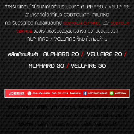
สำหรับผู้ที่สนใจข้อมูลเกี่ยวกับของแต่งรถ ALPHARD / VELLFIRE
สามารถกดไลค์ที่เพจ GODTOWATHAILAND
กด Subscribe ที่แชลแนลยูทูป
และ
GODTOWA CHANNEL
GODTOWA
ของเราเพื่อรับข้อมูลข่าวสารเกี่ยวกับของแต่งรถ
SERVICE
ALPHARD / VELLFIRE ใหม่ๆได้ก่อนใคร
ALPHARD 20
/
VELLFIRE 20
/
คลิกเข้าชมสินค้า
ALPHARD 30
/
VELLFIRE 30
ของเเต่ง Alphard Vellfire Lexus Majesty ของเเต่งรถนำเข้า อุปกรณ์ตกแต่ง
ของแต่ง ชุดล้อ ผู้เชี่ยวชาญเฉพาะทางรถยนต์ อัลพาร์ด เวลไฟร์ นำเข้า ประดับยนต์
TOYOTA ( โตโยต้า ) รถนำเข้า อัลพาร์ด เวลไฟร์ เลกซัส มาเจสตี้