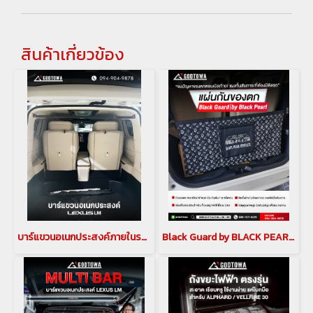
สินค้าเกี่ยวข้อง
บาร์แขวนอเนกประสงค์ภายในรถ สำหรับรถยนต์ Lexus LM
Black Guard by BLACK PEARL แผงกั้นสัมภาระท้ายรถ กันของตก สวย เท่ เป็นระเบียบ สำหรับ Alphard Vellfie (HNG-00025)