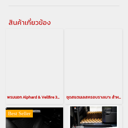
สินค้าเกี่ยวข้อง
พรมนอก Alphard & Vellfire 30 พรมติดรถยนต์ พรมโตโยต้า พรม Toyota
ชุดสแตนเลสครอบรางเบาะ สำหรับ ALPHARD VELLFIRE 40 สแตนเลสครอบรางรถยนต์ อัลพาร์ด เวลไฟร์ ครอบรางสแตนเลส Alphard 40 ครอบรางสแตนเลส Vellfire 40 (COV-00389)
Best Seller