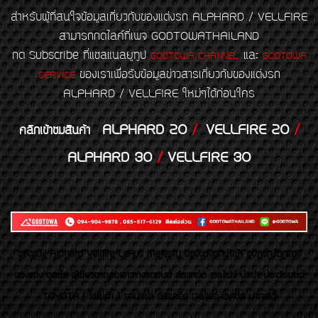
สำหรับผู้ที่สนใจข้อมูลเกี่ยวกับของแต่งรถ ALPHARD / VELLFIRE
สามารถกดไลค์ที่เพจ GODTOWATHAILAND
กด Subscribe ที่แชลแนลยูทูป
และ
GODTOWA CHANNEL
GODTOWA
ของเราเพื่อรับข้อมูลข่าวสารเกี่ยวกับของแต่งรถ
SERVICE
ALPHARD / VELLFIRE ใหม่ๆได้ก่อนใคร
ALPHARD 20
/
VELLFIRE 20
/
คลิกเข้าชมสินค้า
ALPHARD 30
/
VELLFIRE 30
ของเเต่ง Alphard Vellfire Lexus Majesty ของเเต่งรถนำเข้า อุปกรณ์ตกแต่ง
ของแต่ง ชุดล้อ ผู้เชี่ยวชาญเฉพาะทางรถยนต์ อัลพาร์ด เวลไฟร์ นำเข้า ประดับยนต์
TOYOTA ( โตโยต้า ) รถนำเข้า อัลพาร์ด เวลไฟร์ เลกซัส มาเจสตี้