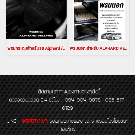
พรมกระดุมสำหรับรถ Alphard / Vellfire 30 พรมแต่งรถยนต์อัลพาร์ด เวลไฟร์
พรมนอก สำหรับ ALPHARD VELLFIRE 40 พรม alphard พรมVellfire พรมปูพื้นรถยนต์ พรมแก้ปัญหา อัลพาร์ด พรมแก้ปัญหาเวลไฟร์ alphard Floor Mat (CRP-00208 สีดำเทา) , (CRP-00209 สีดำข้าวหลามตัด)
ติดตามเราทางช่องทางต่างๆดังนี้
ติดต่อด่วนตลอด 24 ชั่วโมง : 094-904-9878 , 085-517-
6129
LINE
:
@GODTOWA
รับสิทธิพิเศษและข่าวสาร พร้อมโปรโมชั่นดีๆ
ก่อนใคร