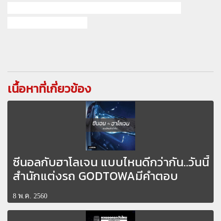
#ของแต่งvellfire #ของแต่งalphardestima
#godtowathailand
เนื้อหาที่เกี่ยวข้อง
ซีนอลกับฮาโลเจน แบบไหนดีกว่ากัน..วันนี้
สำนักแต่งรถ GODTOWAมีคำตอบ
8 พ.ค. 2560