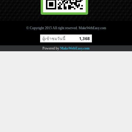
© Copyright 2015 All right reserved. MakeWebEasy.com
ผู้เข้าชมวันนี้
1,368
Powered by
MakeWebEasy.com