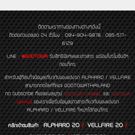
ติดตามเราทางช่องทางต่างๆดังนี้
ติดต่อด่วนตลอด 24 ชั่วโมง : 094-904-9878 , 085-517-
6129
LINE
:
@GODTOWA
รับสิทธิพิเศษและข่าวสาร พร้อมโปรโมชั่นดีๆ
ก่อนใคร
สำหรับผู้ที่สนใจข้อมูลเกี่ยวกับของแต่งรถ ALPHARD / VELLFIRE
สามารถกดไลค์ที่เพจ GODTOWATHAILAND
กด Subscribe ที่แชลแนลยูทูป
และ
GODTOWA CHANNEL
GODTOWA
ของเราเพื่อรับข้อมูลข่าวสารเกี่ยวกับของแต่งรถ
SERVICE
ALPHARD / VELLFIRE ใหม่ๆได้ก่อนใคร
ALPHARD 20
/
VELLFIRE 20
/
คลิกเข้าชมสินค้า