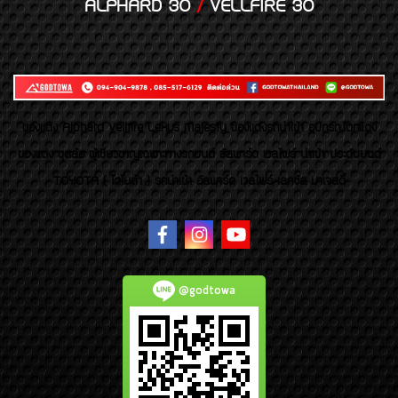
ALPHARD 30
/
VELLFIRE 30
ของเเต่ง Alphard Vellfire Lexus Majesty ของเเต่งรถนำเข้า อุปกรณ์ตกแต่ง
ของแต่ง ชุดล้อ ผู้เชี่ยวชาญเฉพาะทางรถยนต์ อัลพาร์ด เวลไฟร์ นำเข้า ประดับยนต์
TOYOTA ( โตโยต้า ) รถนำเข้า อัลพาร์ด เวลไฟร์ เลกซัส มาเจสตี้
@godtowa