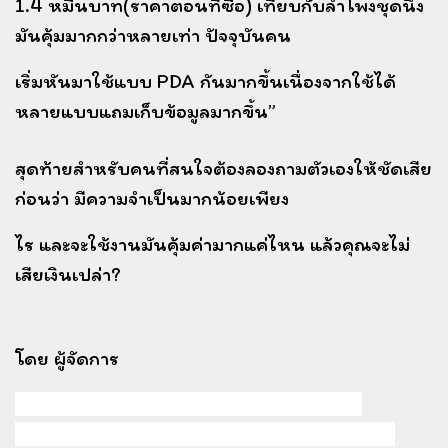
1.4 หมื่นบาท(ราคาตอนที่ซื้อ)
เทียบกับลำโพงชุดนึง
มันคุ้มมากกว่าหลายเท่า ปัจจุบันคน
เริ่มหันมาใช้แบบ PDA กันมากขึ้น
เนื่องจากใช้ได้
หลายแบบแถมเก็บข้อมูลมากขึ้น”
สุดท้ายสำหรับคนที่สนใจต้องลองถามตัวเองให้ชัดเสีย
ก่อนว่า มีความจำเป็นมากน้อยเพียง
ไร
และจะใช้งานมันคุ้มค่ามากแค่ไหน แล้วคุณจะไม่
เสียเงินเปล่า?
โดย ผู้จัดการ
#ของแต่งรถนำเข้า #ของแต่งharrier #ของ
แต่งprado #ของแต่งestima #ของแต่งalphard