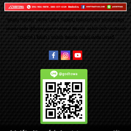
ของเเต่ง Alphard Vellfire Lexus Majesty ของเเต่งรถนำเข้า อุปกรณ์ตกแต่ง
ของแต่ง ชุดล้อ ผู้เชี่ยวชาญเฉพาะทางรถยนต์ อัลพาร์ด เวลไฟร์ นำเข้า ประดับยนต์
TOYOTA ( โตโยต้า ) รถนำเข้า อัลพาร์ด เวลไฟร์ เลกซัส มาเจสตี้
@godtowa