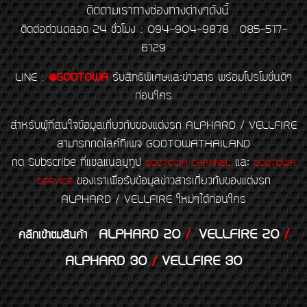
ติดตามเราทางช่องทางต่างๆดังนี้
ติดต่อด่วนตลอด 24 ชั่วโมง : 094-904-9878 , 085-517-
6129
LINE
:
@GODTOWA
รับสิทธิพิเศษและข่าวสาร พร้อมโปรโมชั่นดีๆ
ก่อนใคร
สำหรับผู้ที่สนใจข้อมูลเกี่ยวกับของแต่งรถ ALPHARD / VELLFIRE
สามารถกดไลค์ที่เพจ GODTOWATHAILAND
กด Subscribe ที่แชลแนลยูทูป
และ
GODTOWA CHANNEL
GODTOWA
ของเราเพื่อรับข้อมูลข่าวสารเกี่ยวกับของแต่งรถ
SERVICE
ALPHARD / VELLFIRE ใหม่ๆได้ก่อนใคร
ALPHARD 20
/
VELLFIRE 20
/
คลิกเข้าชมสินค้า
ALPHARD 30
/
VELLFIRE 30