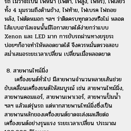
รถ ไม่ว่าจะเป็น ไฟหน้า (ไฟต่ำ, ไฟสูง, ไฟหรี่), ไฟเลี้ยว
ทั้ง 4 มุมรวมถึงด้านข้าง, ไฟท้าย, ไฟเบรค ไฟถอย
หลัง, ไฟตัดหมอก ฯลฯ ว่าติดครบทุกดวงหรือไม่ หลอด
ไส้แบบฮาโลเจนนั้นมีโอกาสขาดได้ง่ายกว่าแบบ
Xenon และ LED มาก การขับรถผ่านทางขรุขระ
บ่อยๆก็อาจทำให้หลอดขาดได้ จึงควรหมั่นตรวจสอบ
สม่ำเสมอระยะเวลาเปลี่ยน เปลี่ยนเมื่อหลอดขาด
8. สายพานไทม์มิ่ง
เครื่องยนต์ทั่วไป มีสายพานจำนวนหลายเส้นช่วย
ขับเคลื่อนเครื่องยนต์ให้สมบูรณ์ เช่น สายพานไทม์มิ่ง,
สายพานคอมแอร์, สายพานเพาเวอร์, สายพานปั๊มน้ำ
ฯลฯ แล้วแต่รุ่นรถ แต่หากสายพานไทม์มิ่งซึ่งเป็น
สายพานหลักของเครื่องยนต์ขาดจะส่งผลเสียต่อ
เครื่องยนต์อย่างรุนแรง ระยะเวลาเปลี่ยน ประมาณ