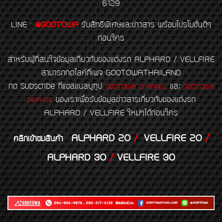
6129
LINE
:
@GODTOWA
รับสิทธิพิเศษและข่าวสาร พร้อมโปรโมชั่นดีๆ
ก่อนใคร
สำหรับผู้ที่สนใจข้อมูลเกี่ยวกับของแต่งรถ ALPHARD / VELLFIRE
สามารถกดไลค์ที่เพจ GODTOWATHAILAND
กด Subscribe ที่แชลแนลยูทูป
และ
GODTOWA CHANNEL
GODTOWA
ของเราเพื่อรับข้อมูลข่าวสารเกี่ยวกับของแต่งรถ
SERVICE
ALPHARD / VELLFIRE ใหม่ๆได้ก่อนใคร
ALPHARD 20
/
VELLFIRE 20
/
คลิกเข้าชมสินค้า
ALPHARD 30
/
VELLFIRE 30