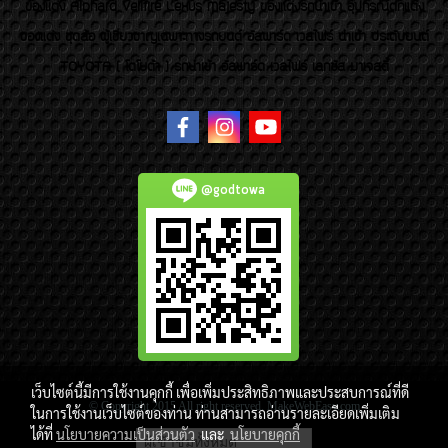
ของเเต่ง Alphard Vellfire Lexus Majesty ของเเต่งรถนำเข้า อุปกรณ์ตกแต่ง
ของแต่ง ชุดล้อ ผู้เชี่ยวชาญเฉพาะทางรถยนต์ อัลพาร์ด เวลไฟร์ นำเข้า ประดับยนต์
TOYOTA ( โตโยต้า ) รถนำเข้า อัลพาร์ด เวลไฟร์ เลกซัส มาเจสตี้
@godtowa
เว็บไซต์นี้มีการใช้งานคุกกี้ เพื่อเพิ่มประสิทธิภาพและประสบการณ์ที่ดี
© Copyright 2015 All right reserved. MakeWebEasy.com
ในการใช้งานเว็บไซต์ของท่าน ท่านสามารถอ่านรายละเอียดเพิ่มเติม
ได้ที่
นโยบายความเป็นส่วนตัว
และ
นโยบายคุกกี้
ผู้เข้าชมวันนี้
4,530