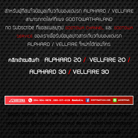
สำหรับผู้ที่สนใจข้อมูลเกี่ยวกับของแต่งรถ ALPHARD / VELLFIRE
สามารถกดไลค์ที่เพจ GODTOWATHAILAND
กด Subscribe ที่แชลแนลยูทูป
และ
GODTOWA CHANNEL
GODTOWA
ของเราเพื่อรับข้อมูลข่าวสารเกี่ยวกับของแต่งรถ
SERVICE
ALPHARD / VELLFIRE ใหม่ๆได้ก่อนใคร
ALPHARD 20
/
VELLFIRE 20
/
คลิกเข้าชมสินค้า
ALPHARD 30
/
VELLFIRE 30
ของเเต่ง Alphard Vellfire Lexus Majesty ของเเต่งรถนำเข้า อุปกรณ์ตกแต่ง
ของแต่ง ชุดล้อ ผู้เชี่ยวชาญเฉพาะทางรถยนต์ อัลพาร์ด เวลไฟร์ นำเข้า ประดับยนต์
TOYOTA ( โตโยต้า ) รถนำเข้า อัลพาร์ด เวลไฟร์ เลกซัส มาเจสตี้