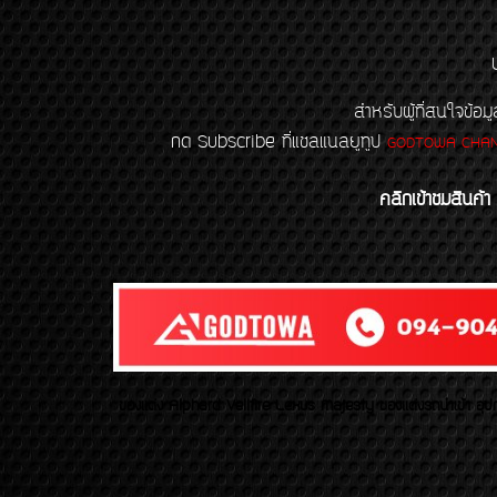
สำหรับผู้ที่สนใจข
กด Subscribe ที่แชลแนลยูทูป
GODTOWA CHA
คลิกเข้าชมสินค้า
ของเเต่ง Alphard Vellfire Lexus Majesty ของเเต่งรถนำเข้า อุปก