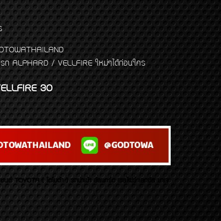
ร
พจ GODTOWATHAILAND
งแต่งรถ ALPHARD / VELLFIRE ใหม่ๆได้ก่อนใคร
ELLFIRE 30
บยนต์ TOYOTA ( โตโยต้า ) รถนำเข้า อัลพาร์ด เวลไฟร์ เลกซัส มาเจ