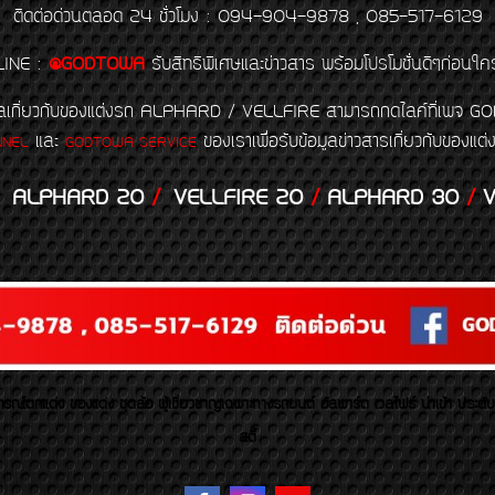
ติดต่อด่วนตลอด 24 ชั่วโมง : 094-904-9878 , 085-517-6129
LINE
:
@GODTOWA
รับสิทธิพิเศษและข่าวสาร พร้อมโปรโมชั่นดีๆก่อนใค
้อมูลเกี่ยวกับของแต่งรถ ALPHARD / VELLFIRE สามารถกดไลค์ที่เ
และ
ของเราเพื่อรับข้อมูลข่าวสารเกี่ยวกับขอ
NNEL
GODTOWA SERVICE
ALPHARD 20
/
VELLFIRE 20
/
ALPHARD 30
/
V
รณ์ตกแต่ง ของแต่ง ชุดล้อ ผู้เชี่ยวชาญเฉพาะทางรถยนต์ อัลพาร์ด เวลไฟร์ นำเข้า ประดั
สตี้