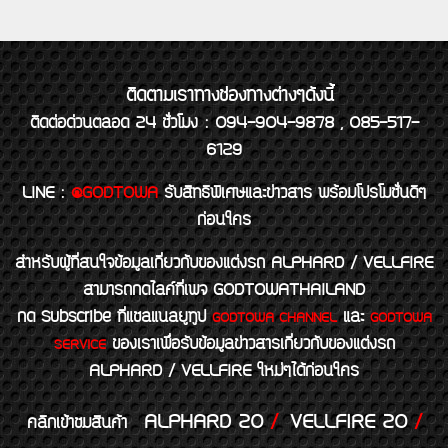
ติดตามเราทางช่องทางต่างๆดังนี้
ติดต่อด่วนตลอด 24 ชั่วโมง : 094-904-9878 , 085-517-
6129
LINE
:
@GODTOWA
รับสิทธิพิเศษและข่าวสาร พร้อมโปรโมชั่นดีๆ
ก่อนใคร
สำหรับผู้ที่สนใจข้อมูลเกี่ยวกับของแต่งรถ ALPHARD / VELLFIRE
สามารถกดไลค์ที่เพจ GODTOWATHAILAND
กด Subscribe ที่แชลแนลยูทูป
และ
GODTOWA CHANNEL
GODTOWA
ของเราเพื่อรับข้อมูลข่าวสารเกี่ยวกับของแต่งรถ
SERVICE
ALPHARD / VELLFIRE ใหม่ๆได้ก่อนใคร
ALPHARD 20
/
VELLFIRE 20
/
คลิกเข้าชมสินค้า