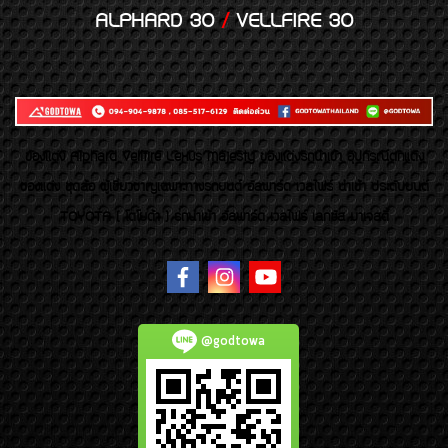
ALPHARD 30
/
VELLFIRE 30
ของเเต่ง Alphard Vellfire Lexus Majesty ของเเต่งรถนำเข้า อุปกรณ์ตกแต่ง
ของแต่ง ชุดล้อ ผู้เชี่ยวชาญเฉพาะทางรถยนต์ อัลพาร์ด เวลไฟร์ นำเข้า ประดับยนต์
TOYOTA ( โตโยต้า ) รถนำเข้า อัลพาร์ด เวลไฟร์ เลกซัส มาเจสตี้
@godtowa