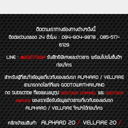
ติดตามเราทางช่องทางต่างๆดังนี้
ติดต่อด่วนตลอด 24 ชั่วโมง : 094-904-9878 , 085-517-
6129
LINE
:
@GODTOWA
รับสิทธิพิเศษและข่าวสาร พร้อมโปรโมชั่นดีๆ
ก่อนใคร
สำหรับผู้ที่สนใจข้อมูลเกี่ยวกับของแต่งรถ ALPHARD / VELLFIRE
สามารถกดไลค์ที่เพจ GODTOWATHAILAND
กด Subscribe ที่แชลแนลยูทูป
และ
GODTOWA CHANNEL
GODTOWA
ของเราเพื่อรับข้อมูลข่าวสารเกี่ยวกับของแต่งรถ
SERVICE
ALPHARD / VELLFIRE ใหม่ๆได้ก่อนใคร
ALPHARD 20
/
VELLFIRE 20
/
คลิกเข้าชมสินค้า