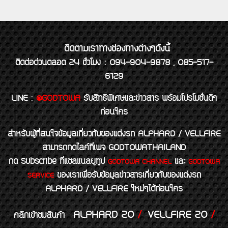
ติดตามเราทางช่องทางต่างๆดังนี้
ติดต่อด่วนตลอด 24 ชั่วโมง : 094-904-9878 , 085-517-
6129
LINE
:
@GODTOWA
รับสิทธิพิเศษและข่าวสาร พร้อมโปรโมชั่นดีๆ
ก่อนใคร
สำหรับผู้ที่สนใจข้อมูลเกี่ยวกับของแต่งรถ ALPHARD / VELLFIRE
สามารถกดไลค์ที่เพจ GODTOWATHAILAND
กด Subscribe ที่แชลแนลยูทูป
และ
GODTOWA CHANNEL
GODTOWA
ของเราเพื่อรับข้อมูลข่าวสารเกี่ยวกับของแต่งรถ
SERVICE
ALPHARD / VELLFIRE ใหม่ๆได้ก่อนใคร
ALPHARD 20
/
VELLFIRE 20
/
คลิกเข้าชมสินค้า