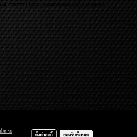
บยนต์ TOYOTA ( โตโยต้า ) รถนำเข้า อัลพาร์ด เวลไฟร์ เลกซัส มาเจ
นโยบาย
ตั้งค่าคุกกี้
ยอมรับทั้งหมด