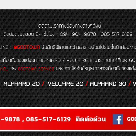
ติดตามเราทางช่องทางต่างๆดังนี้
ติดต่อด่วนตลอด 24 ชั่วโมง : 094-904-9878 , 085-517-6129
LINE
:
@GODTOWA
รับสิทธิพิเศษและข่าวสาร พร้อมโปรโมชั่นดีๆก่อนใค
้อมูลเกี่ยวกับของแต่งรถ ALPHARD / VELLFIRE สามารถกดไลค์ที่เ
และ
ของเราเพื่อรับข้อมูลข่าวสารเกี่ยวกับขอ
NNEL
GODTOWA SERVICE
ALPHARD 20
/
VELLFIRE 20
/
ALPHARD 30
/
V