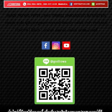
ของเเต่ง Alphard Vellfire Lexus Majesty ของเเต่งรถนำเข้า อุปกรณ์ตกแต่ง
ของแต่ง ชุดล้อ ผู้เชี่ยวชาญเฉพาะทางรถยนต์ อัลพาร์ด เวลไฟร์ นำเข้า ประดับยนต์
TOYOTA ( โตโยต้า ) รถนำเข้า อัลพาร์ด เวลไฟร์ เลกซัส มาเจสตี้
@godtowa