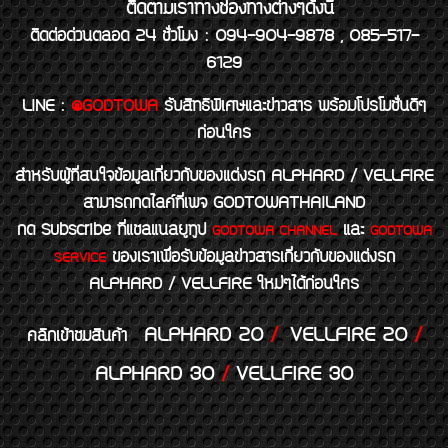
ติดตามเราทางช่องทางต่างๆดังนี้
ติดต่อด่วนตลอด 24 ชั่วโมง : 094-904-9878 , 085-517-
6129
LINE
:
@GODTOWA
รับสิทธิพิเศษและข่าวสาร พร้อมโปรโมชั่นดีๆ
ก่อนใคร
สำหรับผู้ที่สนใจข้อมูลเกี่ยวกับของแต่งรถ ALPHARD / VELLFIRE
สามารถกดไลค์ที่เพจ GODTOWATHAILAND
กด Subscribe ที่แชลแนลยูทูป
และ
GODTOWA CHANNEL
GODTOWA
ของเราเพื่อรับข้อมูลข่าวสารเกี่ยวกับของแต่งรถ
SERVICE
ALPHARD / VELLFIRE ใหม่ๆได้ก่อนใคร
ALPHARD 20
/
VELLFIRE 20
/
คลิกเข้าชมสินค้า
ALPHARD 30
/
VELLFIRE 30