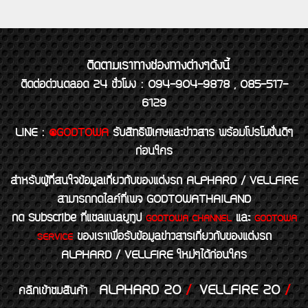
ติดตามเราทางช่องทางต่างๆดังนี้
ติดต่อด่วนตลอด 24 ชั่วโมง : 094-904-9878 , 085-517-
6129
LINE
:
@GODTOWA
รับสิทธิพิเศษและข่าวสาร พร้อมโปรโมชั่นดีๆ
ก่อนใคร
สำหรับผู้ที่สนใจข้อมูลเกี่ยวกับของแต่งรถ ALPHARD / VELLFIRE
สามารถกดไลค์ที่เพจ GODTOWATHAILAND
กด Subscribe ที่แชลแนลยูทูป
และ
GODTOWA CHANNEL
GODTOWA
ของเราเพื่อรับข้อมูลข่าวสารเกี่ยวกับของแต่งรถ
SERVICE
ALPHARD / VELLFIRE ใหม่ๆได้ก่อนใคร
ALPHARD 20
/
VELLFIRE 20
/
คลิกเข้าชมสินค้า