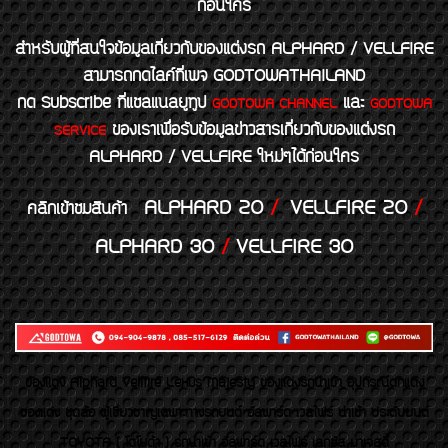
ก่อนใคร
สำหรับผู้ที่สนใจข้อมูลเกี่ยวกับของแต่งรถ ALPHARD / VELLFIRE
สามารถกดไลค์ที่เพจ GODTOWATHAILAND
กด Subscribe ที่แชลแนลยูทูป
และ
GODTOWA CHANNEL
GODTOWA
ของเราเพื่อรับข้อมูลข่าวสารเกี่ยวกับของแต่งรถ
SERVICE
ALPHARD / VELLFIRE ใหม่ๆได้ก่อนใคร
ALPHARD 20
/
VELLFIRE 20
/
คลิกเข้าชมสินค้า
ALPHARD 30
/
VELLFIRE 30
ของเเต่ง Alphard Vellfire Lexus Majesty ของเเต่งรถนำเข้า อุปกรณ์ตกแต่ง
ของแต่ง ชุดล้อ ผู้เชี่ยวชาญเฉพาะทางรถยนต์ อัลพาร์ด เวลไฟร์ นำเข้า ประดับยนต์
TOYOTA ( โตโยต้า ) รถนำเข้า อัลพาร์ด เวลไฟร์ เลกซัส มาเจสตี้